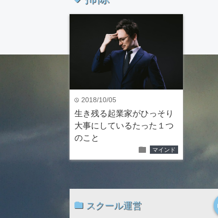
2018/10/05
time
生き残る起業家がひっそり
大事にしているたった１つ
のこと
folder
マインド
スクール運営