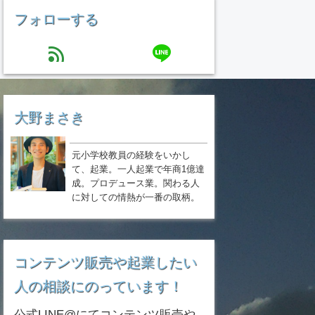
フォローする
line
feed
大野まさき
元小学校教員の経験をいかし
て、起業。一人起業で年商1億達
成。プロデュース業。関わる人
に対しての情熱が一番の取柄。
コンテンツ販売や起業したい
人の相談にのっています！
公式LINE@にてコンテンツ販売や