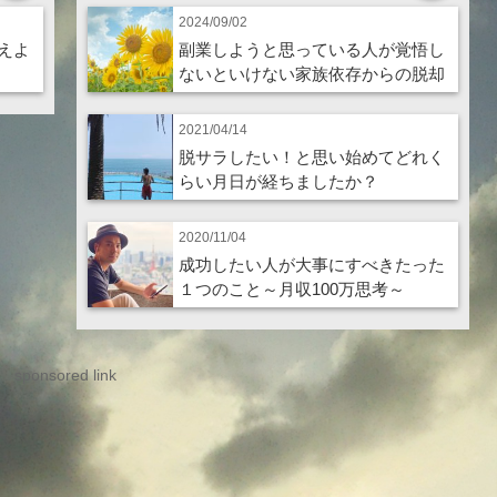
2024/09/02
えよ
副業しようと思っている人が覚悟し
ないといけない家族依存からの脱却
2021/04/14
脱サラしたい！と思い始めてどれく
らい月日が経ちましたか？
2020/11/04
成功したい人が大事にすべきたった
１つのこと～月収100万思考～
sponsored link