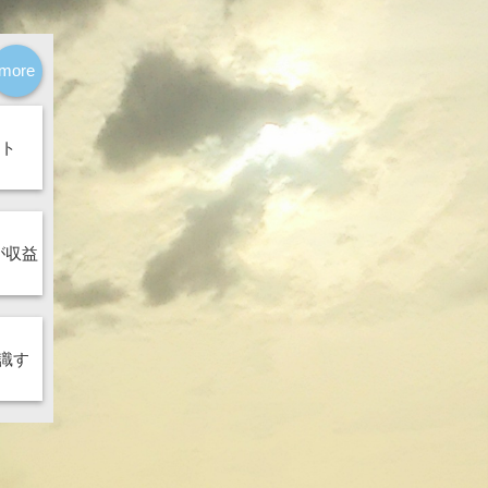
more
ント
が収益
識す