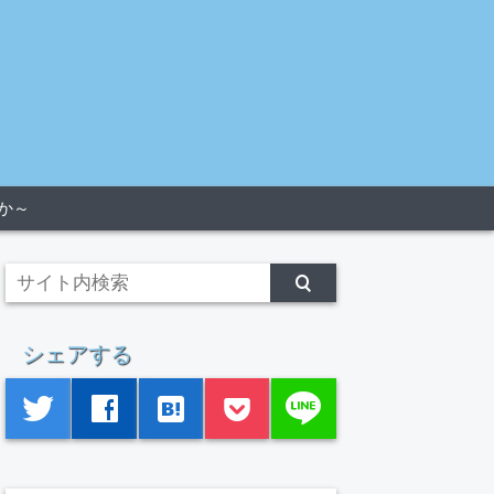
か～
シェアする
line
twitter
facebook
hatenabookmark