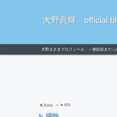
大野眞輝 official bl
大野まさきプロフィール ～挫折続きだっ
Home
»
掃除
home
tag
掃除
tag