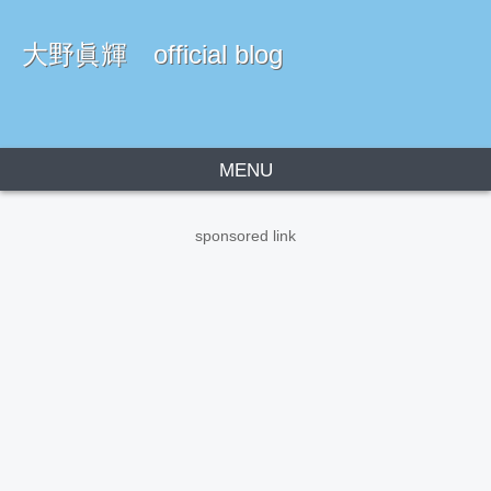
大野眞輝 official blog
MENU
sponsored link