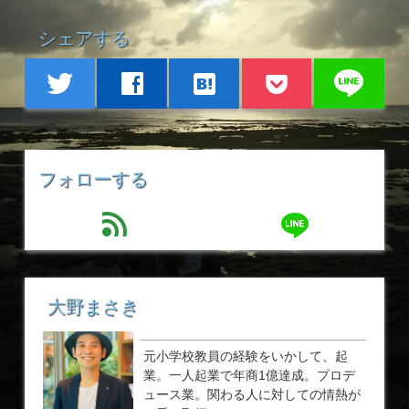
シェアする
line
twitter
facebook
hatenabookmark
フォローする
line
feed
大野まさき
元小学校教員の経験をいかして、起
業。一人起業で年商1億達成。プロデ
ュース業。関わる人に対しての情熱が