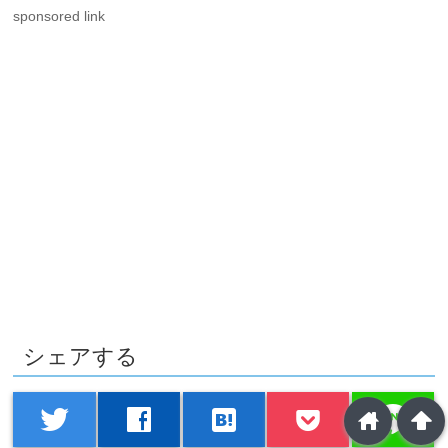
sponsored link
シェアする
line
twitter
facebook
hatenabookmark
home
arrowup