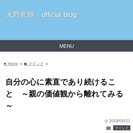
大野眞輝 official blog
MENU
Home
»
マインド
»
home
folder
自分の心に素直であり続けるこ
と ～親の価値観から離れてみる
～
2018/05/21
time
folder
マインド