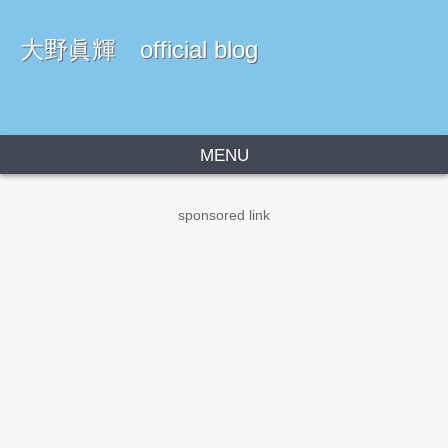
大野眞輝 official blog
MENU
sponsored link