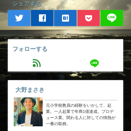
シェアする
line
twitter
facebook
hatenabookmark
フォローする
line
feed
大野まさき
元小学校教員の経験をいかして、起
業。一人起業で年商1億達成。プロデ
ュース業。関わる人に対しての情熱が
一番の取柄。