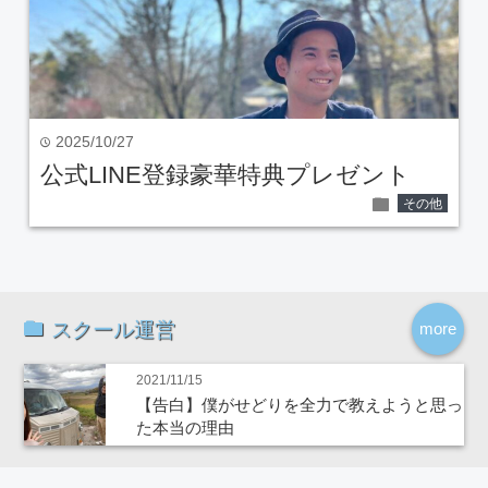
2025/10/27
time
公式LINE登録豪華特典プレゼント
folder
その他
スクール運営
more
2021/11/15
【告白】僕がせどりを全力で教えようと思っ
た本当の理由