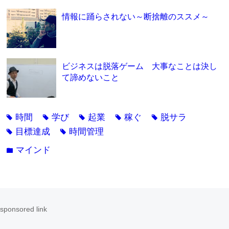
情報に踊らされない～断捨離のススメ～
ビジネスは脱落ゲーム 大事なことは決し
て諦めないこと
時間
学び
起業
稼ぐ
脱サラ
tag
tag
tag
tag
tag
目標達成
時間管理
tag
tag
マインド
folder
sponsored link