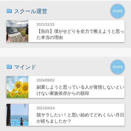
スクール運営
more
2021/11/15
【告白】僕がせどりを全力で教えようと思っ
た本当の理由
マインド
more
2024/09/02
副業しようと思っている人が覚悟しないとい
けない家族依存からの脱却
2021/04/14
脱サラしたい！と思い始めてどれくらい月日
が経ちましたか？