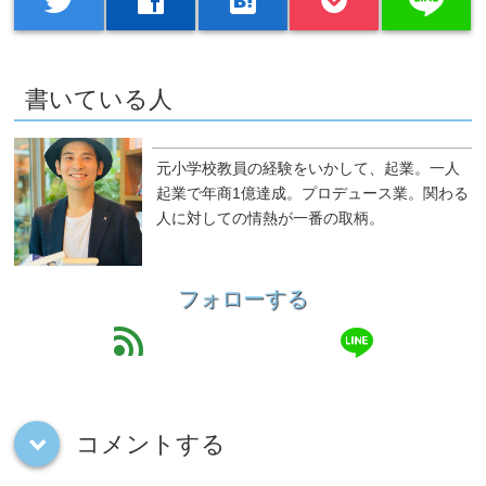
twitter
facebook
hatenabookmark
書いている人
元小学校教員の経験をいかして、起業。一人
起業で年商1億達成。プロデュース業。関わる
人に対しての情熱が一番の取柄。
フォローする
line
feed
コメントする
down