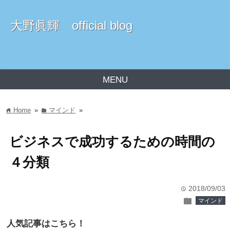
大野眞輝 official blog
MENU
Home
»
マインド
»
home
folder
ビジネスで成功するための時間の
４分類
2018/09/03
time
folder
マインド
人気記事はこちら！