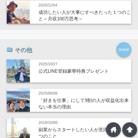
2020/11/04
成功したい人が大事にすべきたった１つのこ
と～月収100万思考～
その他
more
2025/10/27
公式LINE登録豪華特典プレゼント
2025/06/06
「好きを仕事」にして9割の人が収益化出来
ない本当の理由
2018/10/06
home
arrowup
副業からスタートしたい人が意識するべき３
つのこと