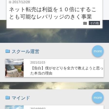
2017/12/28
time
ネット転売は利益を１０倍にするこ
とも可能なレバリッジのきく事業
folder
その他
スクール運営
more
2021/11/15
【告白】僕がせどりを全力で教えようと思っ
た本当の理由
マインド
more
2024/09/02