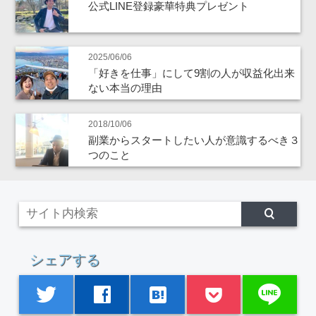
公式LINE登録豪華特典プレゼント
2025/06/06
「好きを仕事」にして9割の人が収益化出来
ない本当の理由
2018/10/06
副業からスタートしたい人が意識するべき３
つのこと
シェアする
line
twitter
facebook
hatenabookmark