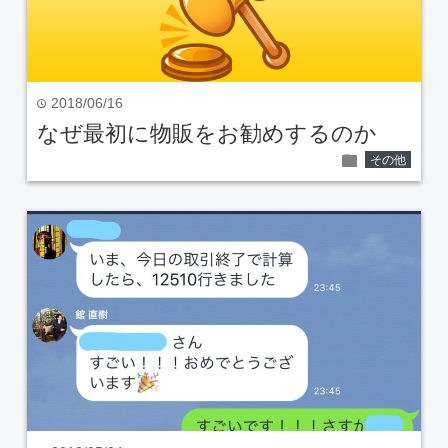
2018/06/16
time
なぜ最初に物販をお勧めするのか
folder
その他