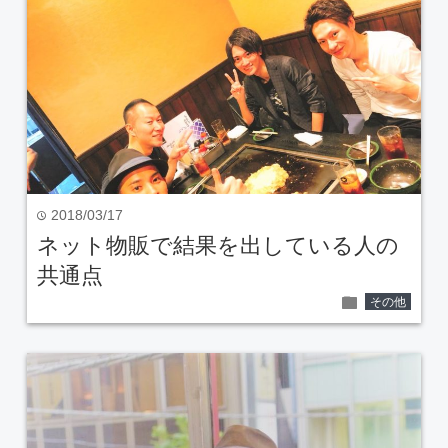
2018/03/17
time
ネット物販で結果を出している人の
共通点
folder
その他