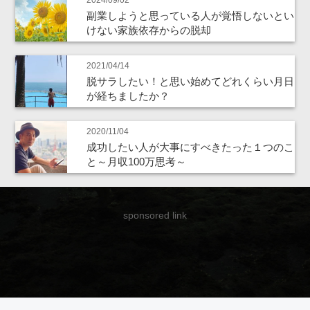
副業しようと思っている人が覚悟しないとい
けない家族依存からの脱却
2021/04/14
脱サラしたい！と思い始めてどれくらい月日
が経ちましたか？
2020/11/04
成功したい人が大事にすべきたった１つのこ
と～月収100万思考～
sponsored link