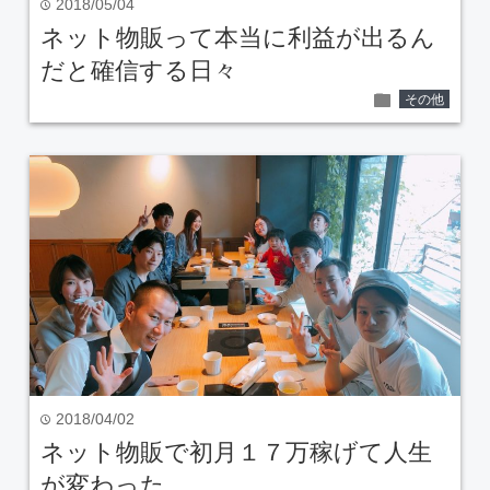
2018/05/04
time
ネット物販って本当に利益が出るん
だと確信する日々
folder
その他
2018/04/02
time
ネット物販で初月１７万稼げて人生
が変わった