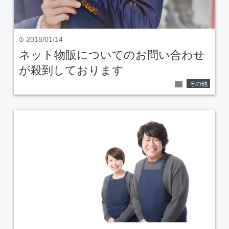
2018/01/14
time
ネット物販についてのお問い合わせ
が殺到しております
folder
その他