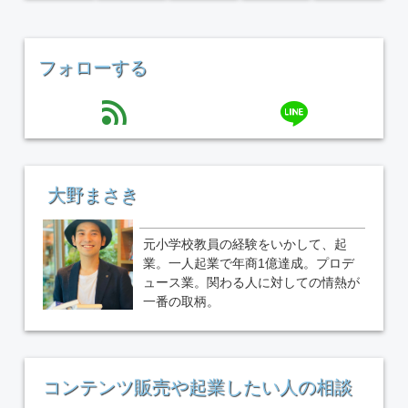
フォローする
line
feed
大野まさき
元小学校教員の経験をいかして、起
業。一人起業で年商1億達成。プロデ
ュース業。関わる人に対しての情熱が
一番の取柄。
コンテンツ販売や起業したい人の相談