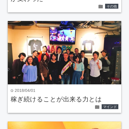
folder
その他
2018/04/01
time
稼ぎ続けることが出来る力とは
folder
マインド