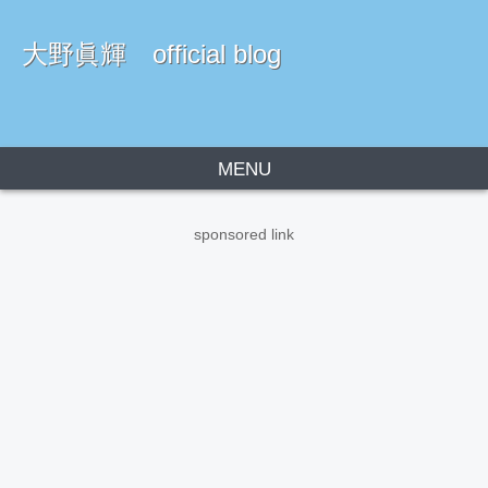
大野眞輝 official blog
MENU
sponsored link