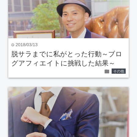
2018/03/13
time
脱サラまでに私がとった行動～ブロ
グアフィエイトに挑戦した結果～
folder
その他