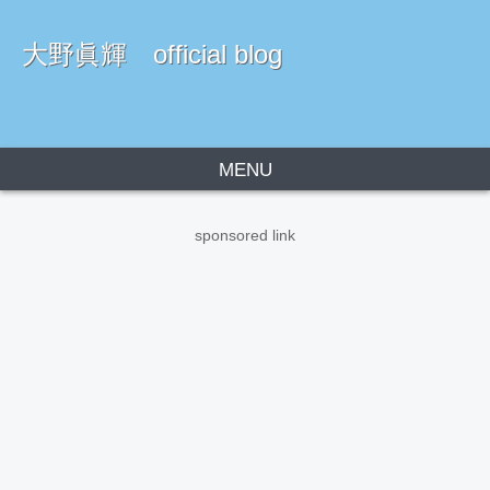
大野眞輝 official blog
MENU
sponsored link