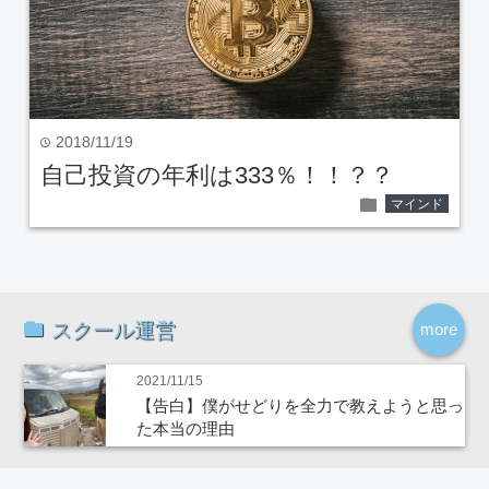
2018/11/19
time
自己投資の年利は333％！！？？
folder
マインド
スクール運営
more
2021/11/15
【告白】僕がせどりを全力で教えようと思っ
た本当の理由