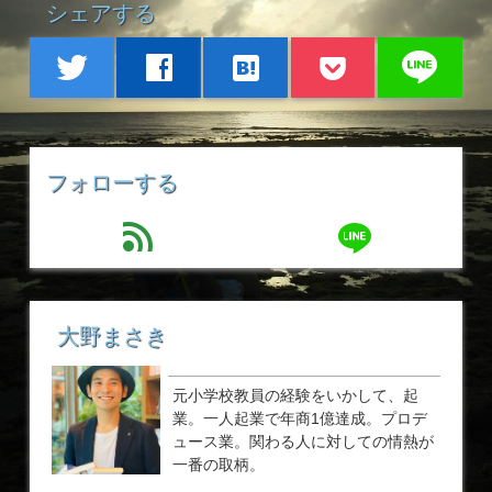
シェアする
line
twitter
facebook
hatenabookmark
フォローする
line
feed
大野まさき
元小学校教員の経験をいかして、起
業。一人起業で年商1億達成。プロデ
ュース業。関わる人に対しての情熱が
一番の取柄。